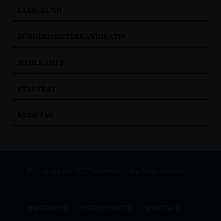
LAND/BUND
BÜRGERMEISTERKANDIDATIN
WAHLKAMPF
STADTRAT
KREISTAG
Homepage des CDU Stadtverbandes Porta Westfalica
IMPRESSUM
DATENSCHUTZ
KONTAKT