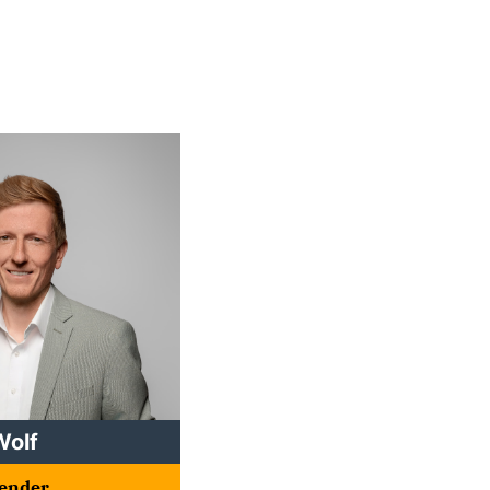
Wolf
zender