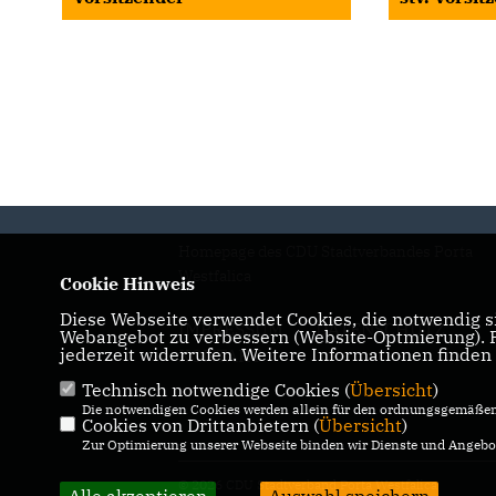
Homepage des CDU Stadtverbandes Porta
Westfalica
Cookie Hinweis
Diese Webseite verwendet Cookies, die notwendig si
IMPRESSUM
DATENSCHUTZ
Webangebot zu verbessern (Website-Optmierung). Fü
jederzeit widerrufen. Weitere Informationen finden
KONTAKT
Technisch notwendige Cookies (
Übersicht
)
Die notwendigen Cookies werden allein für den ordnungsgemäßen 
Cookies von Drittanbietern (
Übersicht
)
Zur Optimierung unserer Webseite binden wir Dienste und Angebot
© 2026 CDU Stadtverband Porta Westfalica