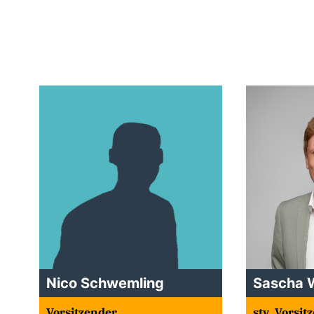
Nico Schwemling
Sascha 
Vorsitzender
stv. Vorsit