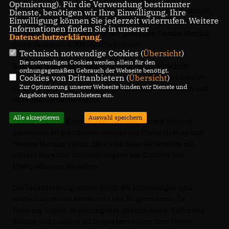
Optmierung). Für die Verwendung bestimmter
Unternehmen, das seit acht Jahrzehnten Innovationskraft,
Dienste, benötigen wir Ihre Einwilligung. Ihre
Einwilligung können Sie jederzeit widerrufen. Weitere
Verantwortung und regionale Verwurzelung vereint. Mein
Informationen finden Sie in unserer
herzlicher Glückwunsch gilt der gesamten Familie Harting
Datenschutzerklärung
.
sowie den rund 6.000 Mitarbeitenden!
Technisch notwendige Cookies (
Übersicht
)
Die notwendigen Cookies werden allein für den
Besonders beeindruckend: Im Jahr 2022 überschritt
ordnungsgemäßen Gebrauch der Webseite benötigt.
Cookies von Drittanbietern (
Übersicht
)
Harting erstmals die Marke von 1 Milliarde Euro Umsatz –
Zur Optimierung unserer Webseite binden wir Dienste und
ein eindrucksvoller Beleg für nachhaltiges Wachstum und
Angebote von Drittanbietern ein.
unternehmerische Stärke.
Alle akzeptieren
Auswahl speichern
Es war mir eine Freude, Dietmar und Margrit Harting
persönlich zu gratulieren, ebenso wie Philip Harting und
Maresa Harting-Hertz, die als nächste Generation mit
klarem Kurs und Innovationsgeist die Zukunft des
Unternehmens gestalten.
Die Veranstaltung wurde durch die kurzweiligen und
wertschätzenden Grußworte von Bürgermeister Dr.
Henning Vieker, Regierungspräsidentin Anna-Katharina
Bölling und Landrat Ali Dogan bereichert. Ihre Worte