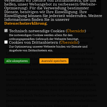
verwenden wir Dienste von Drittanbietern, die uns
helfen, unser Webangebot zu verbessern (Website-
Optmierung). Für die Verwendung bestimmter
Dienste, benötigen wir Ihre Einwilligung. Ihre
Einwilligung können Sie jederzeit widerrufen. Weitere
Informationen finden Sie in unserer
Datenschutzerklärung
.
Technisch notwendige Cookies (
Übersicht
)
In ihrem Gutachten hat sich die Expertenkommission
Die notwendigen Cookies werden allein für den
insbesondere auf die Themenbereiche „Digitalisierung“
ordnungsgemäßen Gebrauch der Webseite benötigt.
Cookies von Drittanbietern (
Übersicht
)
und „Grüne Gentechnik“ konzentriert. Die Experten
Zur Optimierung unserer Webseite binden wir Dienste und
betonen, dass digitale und smarte Technologien in der
Angebote von Drittanbietern ein.
Landwirtschaft, wie Präzisionslandwirtschaft und Smart
Farming, erhebliche Potenziale zur Effizienzsteigerung,
Alle akzeptieren
Auswahl speichern
Kostensenkung und Nachhaltigkeit bieten, indem sie den
präzisen Einsatz von Ressourcen und Automatisierung
ermöglichen, jedoch Herausforderungen wie hohe Kosten,
mangelnde digitale Infrastruktur und Interoperabilität
überwinden müssen. Im Bereich der Grünen Gentechnik
identifiziert das Gutachten, dass die neuen genomischen
Techniken durch Verfahren wie Genomeditierung präzise
genetische Modifikationen ermöglicht, die zu erheblichen
Verbesserungen bei Erträgen, Klimaanpassung und