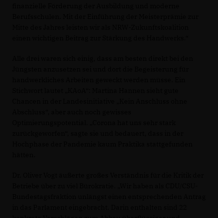
finanzielle Förderung der Ausbildung und moderne
Berufsschulen. Mit der Einführung der Meisterprämie zur
Mitte des Jahres leisten wir als NRW-Zukunftskoalition
einen wichtigen Beitrag zur Stärkung des Handwerks.“
Alle drei waren sich einig, dass am besten direkt bei den
Jüngsten anzusetzen sei und dort die Begeisterung für
handwerkliches Arbeiten geweckt werden müsse. Ein
Stichwort lautet „KAoA“: Martina Hannen sieht gute
Chancen in der Landesinitiative „Kein Anschluss ohne
Abschluss“, aber auch noch gewisses
Optimierungspotential. „Corona hat uns sehr stark
zurückgeworfen“, sagte sie und bedauert, dass in der
Hochphase der Pandemie kaum Praktika stattgefunden
hätten.
Dr. Oliver Vogt äußerte großes Verständnis für die Kritik der
Betriebe über zu viel Bürokratie. „Wir haben als CDU/CSU-
Bundestagsfraktion unlängst einen entsprechenden Antrag
in das Parlament eingebracht. Darin enthalten sind 22
konkrete Vorschlägen zum Abbau überflüssiger und