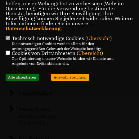
Anke
helfen, unser Webangebot zu verbessern (Website-
Grotjohann
Optmierung). Für die Verwendung bestimmter
Dienste, benötigen wir Ihre Einwilligung. Ihre
Einwilligung können Sie jederzeit widerrufen. Weitere
Informationen finden Sie in unserer
Gemeinsam.Anpacken.Jetzt.
Datenschutzerklärung
.
Technisch notwendige Cookies (
Übersicht
)
Die notwendigen Cookies werden allein für den
ordnungsgemäßen Gebrauch der Webseite benötigt.
MEHR
Cookies von Drittanbietern (
Übersicht
)
Zur Optimierung unserer Webseite binden wir Dienste und
Angebote von Drittanbietern ein.
Pressemeldungen
(4)
Alle akzeptieren
Auswahl speichern
Gipfeltreffen
Gerlach und
Achilles in der
Stichwahl
Die Zuhörerin